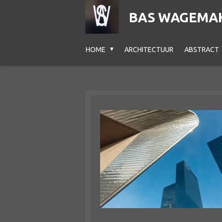
Ga
BAS WAGEMAK
direct
naar
HOME
ARCHITECTUUR
ABSTRACT
de
hoofdinhoud