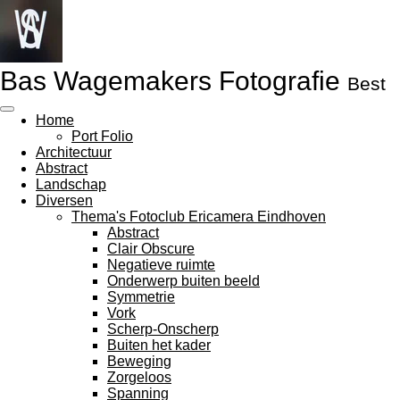
Ga
direct
naar
de
Bas Wagemakers Fotografie
hoofdinhoud
Best
Home
Port Folio
Architectuur
Abstract
Landschap
Diversen
Thema's Fotoclub Ericamera Eindhoven
Abstract
Clair Obscure
Negatieve ruimte
Onderwerp buiten beeld
Symmetrie
Vork
Scherp-Onscherp
Buiten het kader
Beweging
Zorgeloos
Spanning