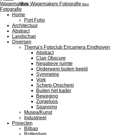
Bas Wagemakers Fotografie
Best
Home
Port Folio
Architectuur
Abstract
Landschap
Diversen
Thema's Fotoclub Ericamera Eindhoven
Abstract
Clair Obscure
Negatieve ruimte
Onderwerp buiten beeld
Symmetrie
Vork
Scherp-Onscherp
Buiten het kader
Beweging
Zorgeloos
Spanning
Musea/Kunst
Industrieel
Projecten
Bilbao
Rotterdam